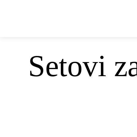
office@euris.rs
+381 66 537 0000
STREČ FOLIJA
SELOTEJP 
Setovi z