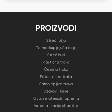
PROIZVODI
Streč folija
Termoskupljajuća folija
Streč hud
Plastična traka
Čelična traka
Poliesterska traka
Samolepljiva traka
Džakovi i kese
Ostali materijali i oprema
Automatizacija skladišta