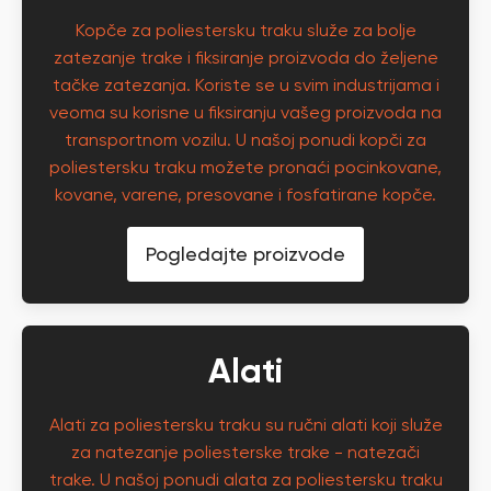
Kopče za poliestersku traku služe za bolje
zatezanje trake i fiksiranje proizvoda do željene
tačke zatezanja. Koriste se u svim industrijama i
veoma su korisne u fiksiranju vašeg proizvoda na
transportnom vozilu. U našoj ponudi kopči za
poliestersku traku možete pronaći pocinkovane,
kovane, varene, presovane i fosfatirane kopče.
Pogledajte proizvode
Alati
Alati za poliestersku traku su ručni alati koji služe
za natezanje poliesterske trake - natezači
trake. U našoj ponudi alata za poliestersku traku