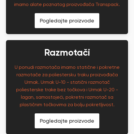
imamo alate poznatog proizvođača Transpack.
Pogledajte proizvode
Razmotači
U ponudi razmotača imamo statične i pokretne
razmotače za poliestersku traku proizvođača
Urmak. Urmak U-10 - statični razmotač
poliesterske trake bez točkova i Urmak U-20 -
lagan, samostojeći, pokretni razmotač sa
plastičnim točkovima za bolju pokretljivost.
Pogledajte proizvode