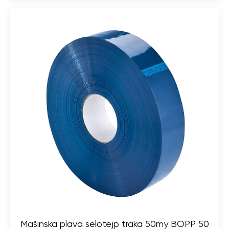
Mašinska plava selotejp traka 50my BOPP 50