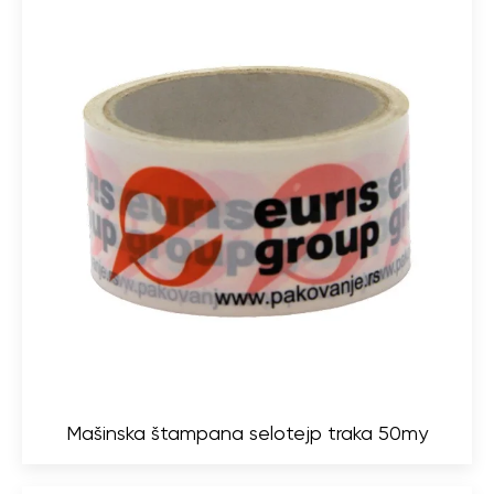
Mašinska štampana selotejp traka 50my