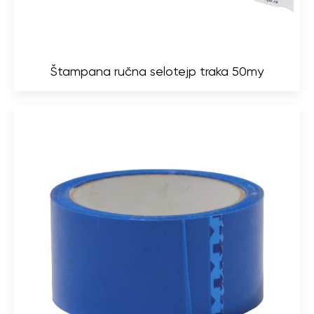
Štampana ručna selotejp traka 50my