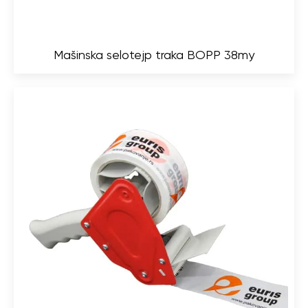
Mašinska selotejp traka BOPP 38my