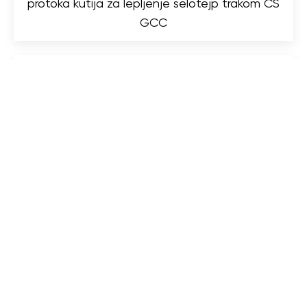
protoka kutija za lepljenje selotejp trakom CS
GCC
Poluautomatska mašina za zatvaranje
kartonskih kutija CS 502 YS 550
Poluautomatska mašina za lepljenje kartonskih
kutija selotejp trakom CS 502 D650
Poluautomatska mašina za lepljenje kutija
selotejp trakom CS 502 D550
Poluautomatska mašina za lepljenje kartonskih