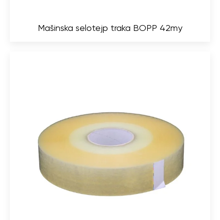
Mašinska selotejp traka BOPP 42my