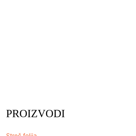
PROIZVODI
Streč folija