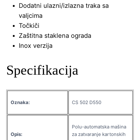
Dodatni ulazni/izlazna traka sa
valjcima
Točkiči
Zaštitna staklena ograda
Inox verzija
Specifikacija
Oznaka:
CS 502 D550
Polu-automatska mašina
Opis:
za zatvaranje kartonskih