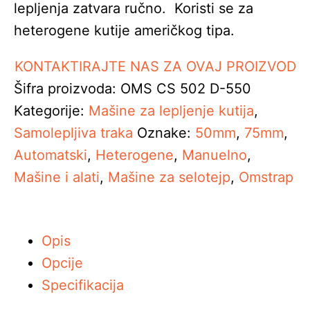
lepljenja zatvara ručno. Koristi se za
heterogene kutije američkog tipa.
KONTAKTIRAJTE NAS ZA OVAJ PROIZVOD
Šifra proizvoda:
OMS CS 502 D-550
Kategorije:
Mašine za lepljenje kutija
,
Samolepljiva traka
Oznake:
50mm
,
75mm
,
Automatski
,
Heterogene
,
Manuelno
,
Mašine i alati
,
Mašine za selotejp
,
Omstrap
Opis
Opcije
Specifikacija