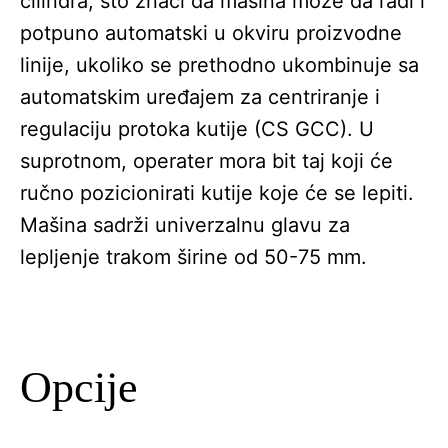
cilindra, što znači da mašina može da radi i
potpuno automatski u okviru proizvodne
linije, ukoliko se prethodno ukombinuje sa
automatskim uređajem za centriranje i
regulaciju protoka kutije (CS GCC). U
suprotnom, operater mora bit taj koji će
ručno pozicionirati kutije koje će se lepiti.
Mašina sadrži univerzalnu glavu za
lepljenje trakom širine od 50-75 mm.
Opcije