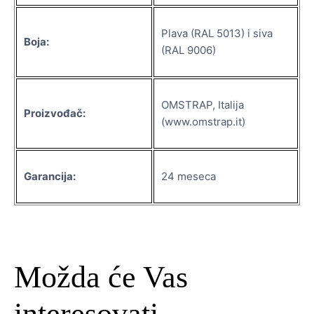
Plava (RAL 5013) i siva
Boja:
(RAL 9006)
OMSTRAP, Italija
Proizvođač:
(www.omstrap.it)
Garancija:
24 meseca
Možda će Vas
interesovati