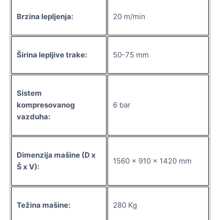
Brzina lepljenja:
20 m/min
Širina lepljive trake:
50-75 mm
Sistem
kompresovanog
6 bar
vazduha:
Dimenzija mašine (D x
1560 x 910 x 1420 mm
Š x V):
Težina mašine:
280 Kg