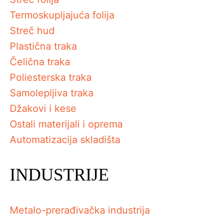
Termoskupljajuća folija
Streč hud
Plastična traka
Čelična traka
Poliesterska traka
Samolepljiva traka
Džakovi i kese
Ostali materijali i oprema
Automatizacija skladišta
INDUSTRIJE
Metalo-prerađivačka industrija