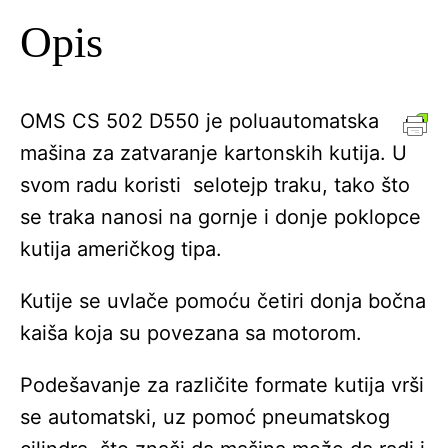
Opis
OMS CS 502 D550 je poluautomatska
mašina za zatvaranje kartonskih kutija. U
svom radu koristi selotejp traku, tako što
se traka nanosi na gornje i donje poklopce
kutija američkog tipa.
Kutije se uvlače pomoću četiri donja bočna
kaiša koja su povezana sa motorom.
Podešavanje za različite formate kutija vrši
se automatski, uz pomoć pneumatskog