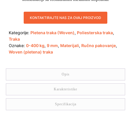
KONTAKTIRAJTE NAS ZA OVAJ PROIZVOD
Kategorije:
Pletena traka (Woven)
,
Poliesterska traka
,
Traka
Oznake:
0-400 kg
,
9 mm
,
Materijali
,
Ručno pakovanje
,
Woven (pletena) traka
Opis
Karakteristike
Specifikacija
Opis