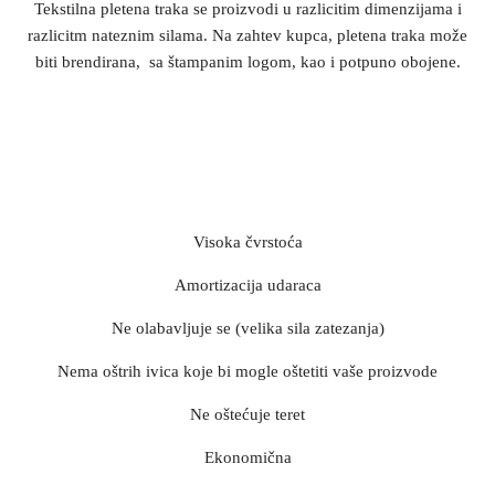
Tekstilna pletena traka se proizvodi u razlicitim dimenzijama i
razlicitm nateznim silama. Na zahtev kupca, pletena traka može
biti brendirana, sa štampanim logom, kao i potpuno obojene.
Karakteristike
Visoka čvrstoća
Amortizacija udaraca
Ne olabavljuje se (velika sila zatezanja)
Nema oštrih ivica koje bi mogle oštetiti vaše proizvode
Ne oštećuje teret
Ekonomična