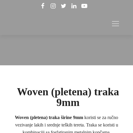
Woven (pletena) traka
9mm
Woven (pletena) traka širine 9mm
koristi se za ručno
vezivanje lakih i srednje teških tereta. Traka se koristi u
kombinaciji sa fosfatiranim metalnim kopčama.