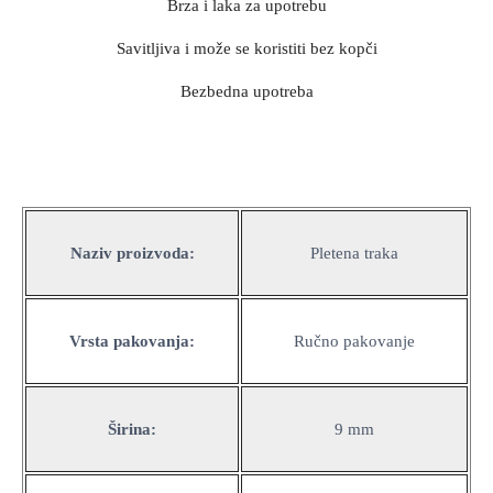
Brza i laka za upotrebu
Savitljiva i može se koristiti bez kopči
Bezbedna upotreba
Specifikacija
Naziv proizvoda:
Pletena traka
Vrsta pakovanja:
Ručno pakovanje
Širina:
9 mm