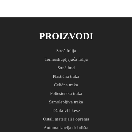
PROIZVODI
Streč folija
Termoskupljajuća folija
Streč hud
Plastična traka
Čelična traka
Poliesterska traka
Samolepljiva traka
Džakovi i kese
Ostali materijali i oprema
Automatizacija skladišta