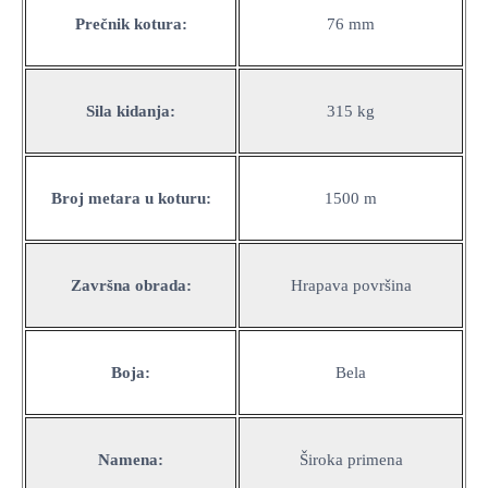
Prečnik kotura:
76 mm
Sila kidanja:
315 kg
Broj metara u koturu:
1500 m
Završna obrada:
Hrapava površina
Boja:
Bela
Namena:
Široka primena