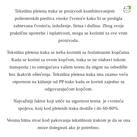
Tekstilna pletena traka se proizvodi kombinovanjem
poliesterskih prediva visoke čvrstoće kako bi se postigla
zahtevana čvrstoća, izduženje, širina i dužina. Zbog svoje
praktične upotrebe i isplativosti, mogu se koristiti za sve vrste
proizvoda.
Tekstilna pletena traka se treba koristiti sa fosfatiranim kopčama.
Kada se koristi sa ovom kopčom, traka se ne olabavi tokom
transporta i to omogućava vašem teretu da stigne na odredište
bez ikakvih oštećenja. Tekstilna pletena traka ima znatno veću
otpornost na kidanje od PP trake kada se koristi zajedno sa
odgovarajućom kopčom.
Najvažniji faktor koji utiče na sigurnost tereta je cvrstoća
spojeva, koij kod pletenih traka dostiže i do 60-80%.
Veoma bitna stvar kod pakovanja tekstilnom trakom je da se ona
moze dotegnuti ako je potrebno.