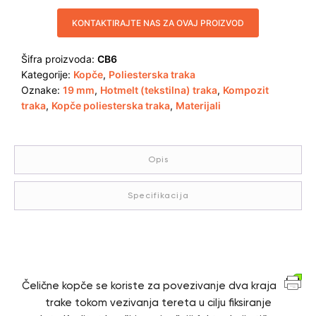
KONTAKTIRAJTE NAS ZA OVAJ PROIZVOD
Šifra proizvoda:
CB6
Kategorije:
Kopče
,
Poliesterska traka
Oznake:
19 mm
,
Hotmelt (tekstilna) traka
,
Kompozit
traka
,
Kopče poliesterska traka
,
Materijali
Opis
Specifikacija
Opis
Čelične kopče se koriste za povezivanje dva kraja
trake tokom vezivanja tereta u cilju fiksiranje