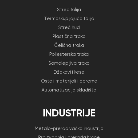
Streč folija
Termoskupljajuća folija
Streč hud
Plastična traka
Čelična traka
Poliesterska traka
Samolepljiva traka
Džakovi i kese
Ostali materijali i oprema
Automatizacija skladišta
INDUSTRIJE
Metalo-prerađivačka industrija
Proizvodnja i prerada hrane