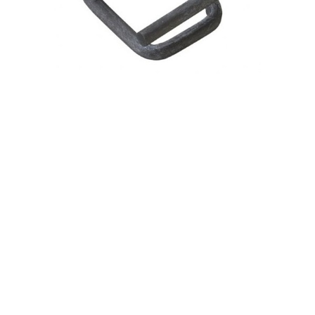
Refine results
Fosfatirana čelična kopča CB8 25mm
PROČITAJTE JOŠ