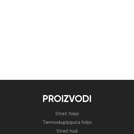
PROIZVODI
Streč folija
Termoskupljajuća folija
Streč hud