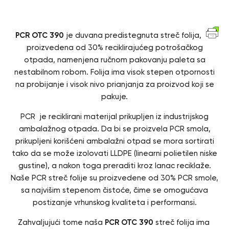
Opis
PCR OTC 390
je duvana predistegnuta streč folija,
proizvedena od 30% reciklirajućeg potrošačkog
otpada, namenjena ručnom pakovanju paleta sa
nestabilnom robom. Folija ima visok stepen otpornosti
na probijanje i visok nivo prianjanja za proizvod koji se
pakuje.
PCR je reciklirani materijal prikupljen iz industrijskog
ambalažnog otpada. Da bi se proizvela PCR smola,
prikupljeni korišćeni ambalažni otpad se mora sortirati
tako da se može izolovati LLDPE (linearni polietilen niske
gustine), a nakon toga preraditi kroz lanac reciklaže.
Naše PCR streč folije su proizvedene od 30% PCR smole,
sa najvišim stepenom čistoće, čime se omogućava
postizanje vrhunskog kvaliteta i performansi.
Zahvaljujući tome naša
PCR OTC 390
streč folija ima