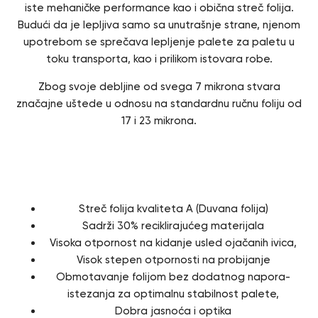
iste mehaničke performance kao i obična streč folija.
Budući da je lepljiva samo sa unutrašnje strane, njenom
upotrebom se sprečava lepljenje palete za paletu u
toku transporta, kao i prilikom istovara robe.
Zbog svoje debljine od svega 7 mikrona stvara
značajne uštede u odnosu na standardnu ručnu foliju od
17 i 23 mikrona.
Karakteristike
Streč folija kvaliteta A (Duvana folija)
Sadrži 30% reciklirajućeg materijala
Visoka otpornost na kidanje usled ojačanih ivica,
Visok stepen otpornosti na probijanje
Obmotavanje folijom bez dodatnog napora-
istezanja za optimalnu stabilnost palete,
Dobra jasnoća i optika