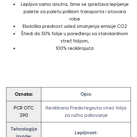
Lepljiva samo iznutra, čime se sprečava lepljenje
palete za paletu prilikom transporta i istovara
robe
Ekološka prednost usled smanjenja emisije CO2
Štedi do 50% folije u poređenju sa standardnom
streč folijom,
100% reciklirajuća
Specifikacija
Oznaka:
Opis:
PCR OTC
Reciklirana Predistegnuta streć folija
390
za ručno pakovanje
Tehnologija
Lepljivost:
izrade: