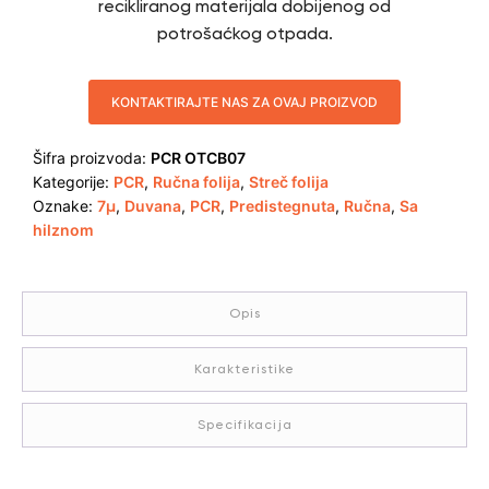
recikliranog materijala dobijenog od
potrošaćkog otpada.
KONTAKTIRAJTE NAS ZA OVAJ PROIZVOD
Šifra proizvoda:
PCR OTCB07
Kategorije:
PCR
,
Ručna folija
,
Streč folija
Oznake:
7µ
,
Duvana
,
PCR
,
Predistegnuta
,
Ručna
,
Sa
hilznom
Opis
Karakteristike
Specifikacija