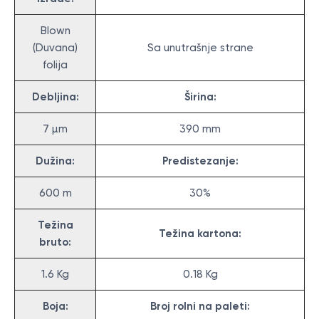
Blown
(Duvana)
Sa unutrašnje strane
folija
Debljina:
Širina:
7 µm
390 mm
Dužina:
Predistezanje:
600 m
30%
Težina
Težina kartona:
bruto:
1.6 Kg
0.18 Kg
Boja:
Broj rolni na paleti: