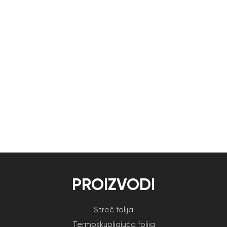
PROIZVODI
Streč folija
Termoskupljajuća folija