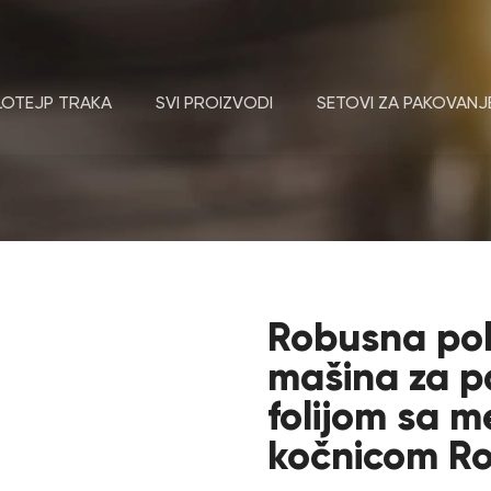
LOTEJP TRAKA
SVI PROIZVODI
SETOVI ZA PAKOVANJ
Robusna po
mašina za p
folijom sa 
kočnicom Ro