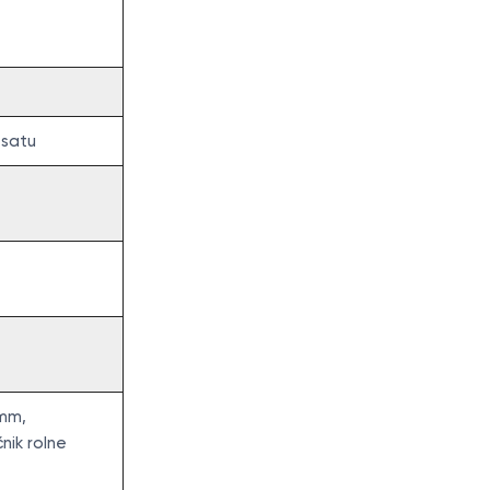
 satu
0mm,
čnik rolne