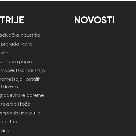
TRIJE
NOVOSTI
đivačka industrija
i prerada hrane
pića
kartona i papira
armaceutska industrija
nameštaja i ostalih
d drveta
 građevinske opreme
tekstila i kože
amparska industrija
 logistika
ovina