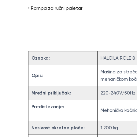
• Rampa za ručni paletar
Specifikacija
Oznaka:
HALOILA ROLE 8
Mašina za streč
Opis:
mehaničkom koč
Mrežni priključak:
220-240V/50Hz
Predistezanje:
Mehanička kočni
Nosivost okretne ploče:
1.200 kg