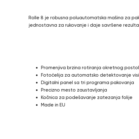
Rolle 8 je robusna poluautomatska mašina za pako
jednostavna za rukovanje i daje savršene rezult
Karakteristike
Promenjiva brzina rotiranja okretnog postol
Fotoćelija za automatsko detektovanje vis
Digitalni panel sa tri programa pakovanja
Precizno mesto zaustavljanja
Kočnica za podešavanje zatezanja folije
Made in EU
Dodatne opcij