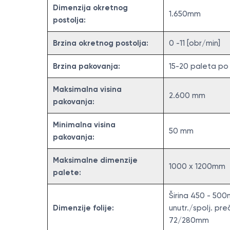
Dimenzija okretnog
1.650mm
postolja:
Brzina okretnog postolja:
0 -11 [obr/min]
Brzina pakovanja:
15-20 paleta po
Maksimalna visina
2.600 mm
pakovanja:
Minimalna visina
50 mm
pakovanja :
Maksimalne dimenzije
1000 x 1200mm
palete:
Širina 450 - 50
Dimenzije folije:
unutr./spolj. pre
72/280mm