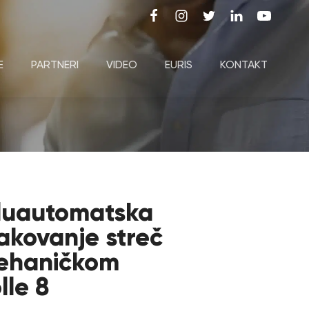
E
PARTNERI
VIDEO
EURIS
KONTAKT
luautomatska
akovanje streč
mehaničkom
lle 8