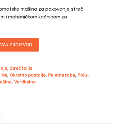
omatska mašina za pakovanje streč
jem i mahaničkom kočnicom za
OVAJ PROIZVOD
anje
,
Streč folija
,
Ne
,
Okretno postolje
,
Paletna roba
,
Polu-
ašine
,
Vertikalno