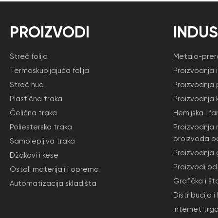
PROIZVODI
INDUS
Streč folija
Metalo-prera
Termoskupljajuća folija
Proizvodnja 
Streč hud
Proizvodnja 
Plastična traka
Proizvodnja 
Čelična traka
Hemijska i f
Poliesterska traka
Proizvodnja 
proizvoda o
Samolepljiva traka
Proizvodnja
Džakovi i kese
Proizvodi od 
Ostali materijali i oprema
Grafička i št
Automatizacija skladišta
Distribucija i
Internet trg