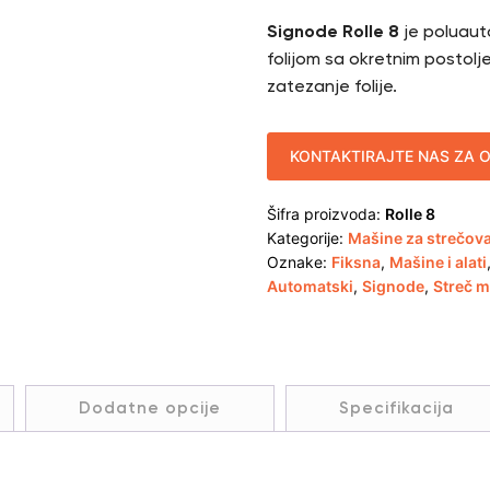
Signode Rolle 8
je poluaut
folijom sa okretnim postol
zatezanje folije.
KONTAKTIRAJTE NAS ZA 
Šifra proizvoda:
Rolle 8
Kategorije:
Mašine za strečov
Oznake:
Fiksna
,
Mašine i alati
Automatski
,
Signode
,
Streč m
Dodatne opcije
Specifikacija