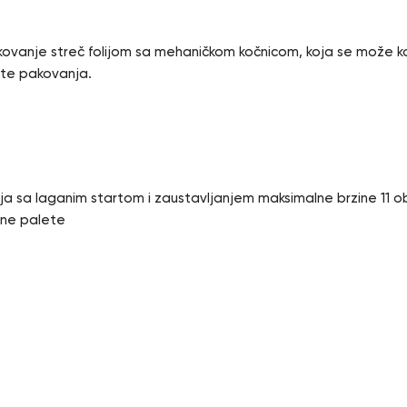
vanje streč folijom sa mehaničkom kočnicom, koja se može kori
ate pakovanja.
ja sa laganim startom i zaustavljanjem maksimalne brzine 11 ob
ine palete
e