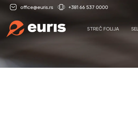
office@euris.rs
+381 66 537 0000
STREČ FOLIJA
SE