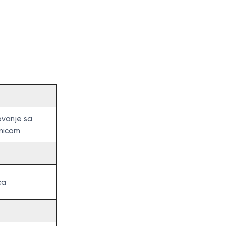
ovanje sa
nicom
ca