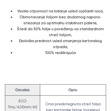
Visoka otpornost na kidanje usled ojačanih ivica,
Obmotavanje folijom bez dodatnog napora-
istezanja za optimalnu stabilnost palete,
Štedi do 50% folije u poređenju sa standardnom
streč folijom,
Ekološka prednost usled smanjenja kartonskog
otpada,
100% reciklirajuća
Specifikacija
Oznaka:
Opis:
ECO
Crna predistegnuta streč folija
7my/430mm/60
bez kartonske hilzne (coreless)