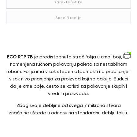
Karakteristike
Specifikacija
Opis
ECO RTP 7B
je predistegnuta streč folija u crnoj boji,
namenjena ručnom pakovanju paleta sa nestabilnom
robom. Folija ima visok stepen otpornosti na probijanje i
visok nivo prianjanja za proizvod koji se pakuje. Budući
da je crne boje, često se koristi za pakovanje skupih i
vrednih proizvoda.
Zbog svoje debljine od svega 7 mikrona stvara
značajne uštede u odnosu na standardnu deblju foliju.
Karakteristike