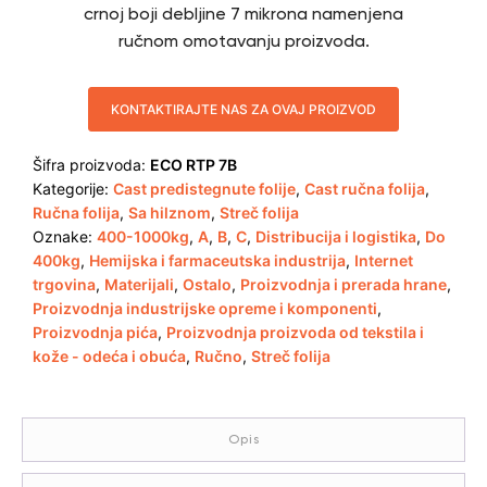
crnoj boji debljine 7 mikrona namenjena
ručnom omotavanju proizvoda.
KONTAKTIRAJTE NAS ZA OVAJ PROIZVOD
Šifra proizvoda:
ECO RTP 7B
Kategorije:
Cast predistegnute folije
,
Cast ručna folija
,
Ručna folija
,
Sa hilznom
,
Streč folija
Oznake:
400-1000kg
,
A
,
B
,
C
,
Distribucija i logistika
,
Do
400kg
,
Hemijska i farmaceutska industrija
,
Internet
trgovina
,
Materijali
,
Ostalo
,
Proizvodnja i prerada hrane
,
Proizvodnja industrijske opreme i komponenti
,
Proizvodnja pića
,
Proizvodnja proizvoda od tekstila i
kože - odeća i obuća
,
Ručno
,
Streč folija
Opis