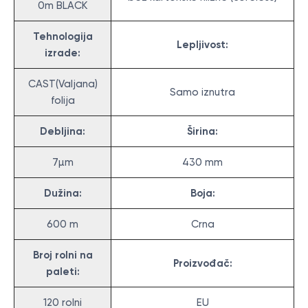
0m BLACK
Tehnologija
Lepljivost:
izrade:
CAST(Valjana)
Samo iznutra
folija
Debljina:
Širina:
7µm
430 mm
Dužina:
Boja:
600 m
Crna
Broj rolni na
Proizvođač:
paleti:
120 rolni
EU