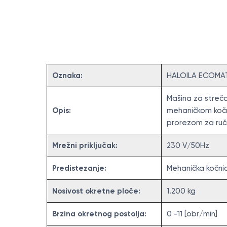
Specifikacija
Oznaka:
HALOILA ECOMAT
Mašina za streč
Opis:
mehaničkom kočn
prorezom za ruč
Mrežni priključak:
230 V/50Hz
Predistezanje:
Mehanička kočni
Nosivost okretne ploče:
1.200 kg
Brzina okretnog postolja:
0 -11 [obr/min]