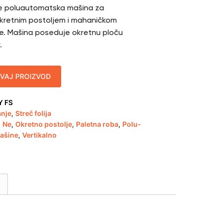
e poluautomatska mašina za
okretnim postoljem i mahaničkom
je. Mašina poseduje okretnu ploču
.
OVAJ PROIZVOD
 FS
anje
,
Streč folija
,
Ne
,
Okretno postolje
,
Paletna roba
,
Polu-
ašine
,
Vertikalno