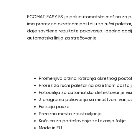
ECOMAT EASY FS je poluautomatska mašina za pakov
ima prorez na okretnom postolju za ručni paleta
daje savršene rezultate pakovanja. Idealna opci
automatska linija za strečovanje.
Karakteristike
Promenjiva brzina rotiranja okretnog postol
Prorez za ručni paletar na okretnom postolj
Fotoćelija za automatsko detektovanje vis
3 programa pakovanja sa mnoštvom varijac
Funkcija pauze
Precizno mesto zaustavljanja
Kočnica za podešavanje zatezanja folije
Made in EU