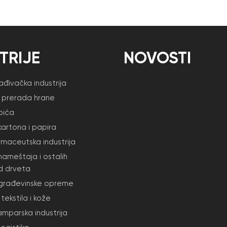
TRIJE
NOVOSTI
đivačka industrija
i prerada hrane
pića
kartona i papira
armaceutska industrija
nameštaja i ostalih
d drveta
 građevinske opreme
tekstila i kože
amparska industrija