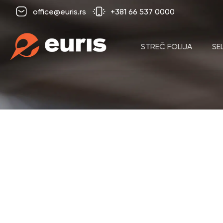
office@euris.rs
+381 66 537 0000
STREČ FOLIJA
SE