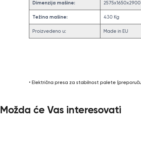
Dimenzija mašine:
2575x1650x290
Težina mašine:
430 Kg
Proizvedeno u:
Made in EU
Dodatne opcij
• Električna presa za stabilnost palete (preporuč
Možda će Vas interesovati