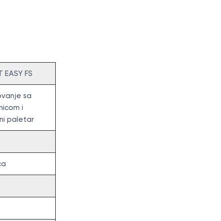
 EASY FS
ovanje sa
icom i
ni paletar
ca