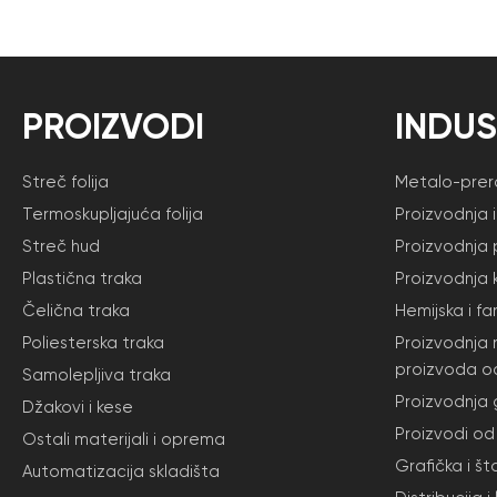
PROIZVODI
INDUS
Streč folija
Metalo-prera
Termoskupljajuća folija
Proizvodnja 
Streč hud
Proizvodnja 
Plastična traka
Proizvodnja 
Čelična traka
Hemijska i f
Poliesterska traka
Proizvodnja 
proizvoda o
Samolepljiva traka
Proizvodnja
Džakovi i kese
Proizvodi od 
Ostali materijali i oprema
Grafička i št
Automatizacija skladišta