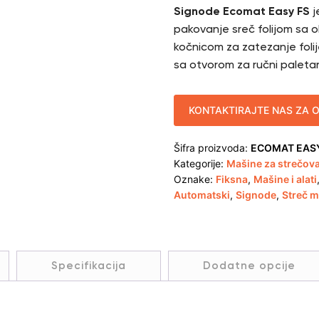
Signode Ecomat Easy FS
j
pakovanje sreč folijom sa 
kočnicom za zatezanje foli
sa otvorom za ručni paletar
KONTAKTIRAJTE NAS ZA 
Šifra proizvoda:
ECOMAT EASY
Kategorije:
Mašine za strečov
Oznake:
Fiksna
,
Mašine i alati
Automatski
,
Signode
,
Streč m
Specifikacija
Dodatne opcije