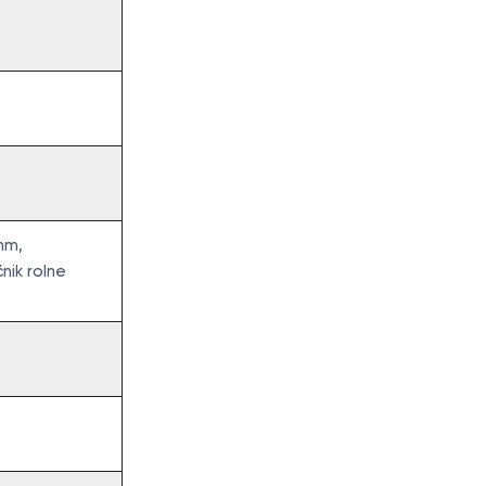
mm,
čnik rolne