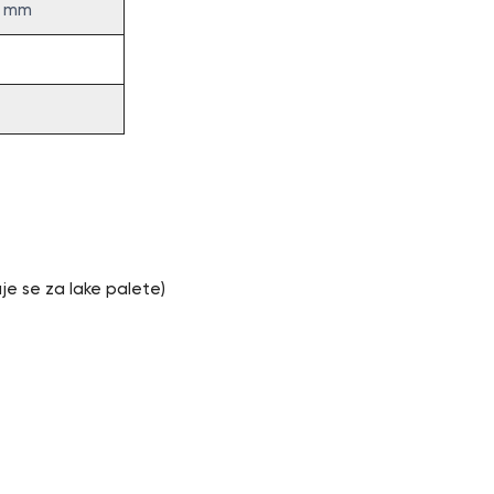
0 mm
e
uje se za lake palete)