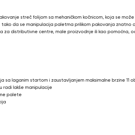
anje streč folijom sa mehaničkom kočnicom, koja se može kori
r, tako da se manipulacija paletma prilikom pakovanja znatno 
ja za distributivne centre, male proizvodnje ili kao pomoćna
ja sa laganim startom i zaustavljanjem maksimalne brzine 11 ob
u radi lakše manipulacije
ine palete
ija