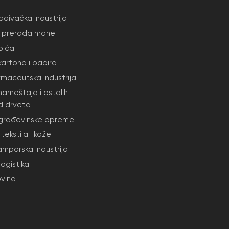
đivačka industrija
i prerada hrane
pića
kartona i papira
armaceutska industrija
nameštaja i ostalih
d drveta
 građevinske opreme
tekstila i kože
amparska industrija
 logistika
ovina