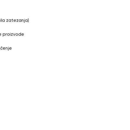
ila zatezanja)
še proizvode
ačenje