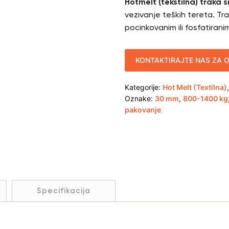
Hotmelt (tekstilna) traka 
vezivanje teških tereta. Tra
pocinkovanim ili fosfatira
KONTAKTIRAJTE NAS ZA 
Kategorije:
Hot Melt (Textilna)
Oznake:
30 mm
,
800-1400 kg
pakovanje
Specifikacija