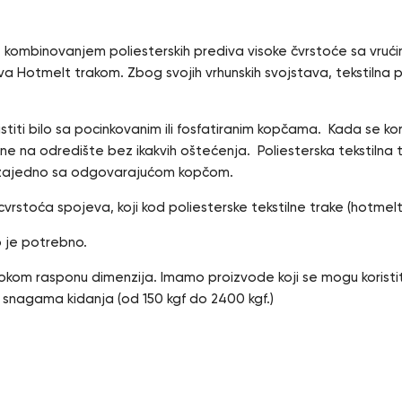
se kombinovanjem poliesterskih prediva visoke čvrstoće sa vru
 Hotmelt trakom. Zbog svojih vrhunskih svojstava, tekstilna po
istiti bilo sa pocinkovanim ili fosfatiranim kopčama. Kada se k
e na odredište bez ikakvih oštećenja. Poliesterska tekstilna 
i zajedno sa odgovarajućom kopčom.
 cvrstoća spojeva, koji kod poliesterske tekstilne trake (hotmel
o je potrebno.
rokom rasponu dimenzija. Imamo proizvode koji se mogu koristiti
m snagama kidanja (od 150 kgf do 2400 kgf.)