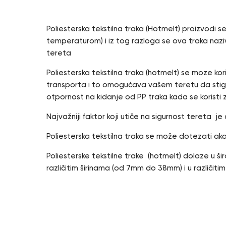
Poliesterska tekstilna traka (Hotmelt) proizvodi 
temperaturom) i iz tog razloga se ova traka naziva
tereta
Poliesterska tekstilna traka (hotmelt) se moze kor
transporta i to omogućava vašem teretu da stign
otpornost na kidanje od PP traka kada se korist
Najvažniji faktor koji utiče na sigurnost tereta je
Poliesterska tekstilna traka se može dotezati ak
Poliesterske tekstilne trake (hotmelt) dolaze u ši
različitim širinama (od 7mm do 38mm) i u različiti
Karakteristike