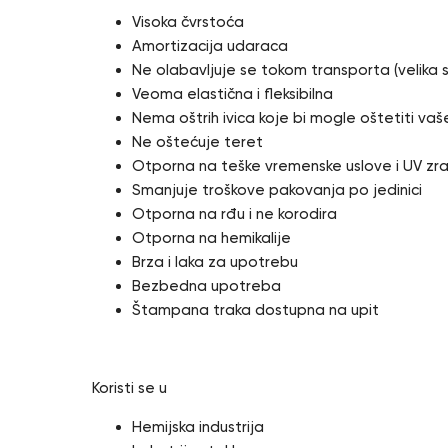
Visoka čvrstoća
Amortizacija udaraca
Ne olabavljuje se tokom transporta (velika s
Veoma elastična i fleksibilna
Nema oštrih ivica koje bi mogle oštetiti va
Ne oštećuje teret
Otporna na teške vremenske uslove i UV zr
Smanjuje troškove pakovanja po jedinici
Otporna na rđu i ne korodira
Otporna na hemikalije
Brza i laka za upotrebu
Bezbedna upotreba
Štampana traka dostupna na upit
Koristi se u
Hemijska industrija