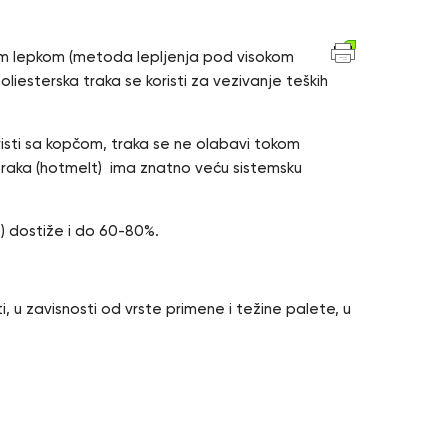
ćim lepkom (metoda lepljenja pod visokom
liesterska traka se koristi za vezivanje teških
oristi sa kopčom, traka se ne olabavi tokom
traka (hotmelt) ima znatno veću sistemsku
t) dostiže i do 60-80%.
, u zavisnosti od vrste primene i težine palete, u