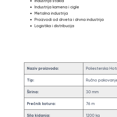
Industrija stakla
Industrija kamena i cigle
Metalna industrija
Proizvodi od drveta i drvna industrija
Logistika i distribucija
Specifikacija
Naziv proizvoda:
Poliesterska Hot
Tip:
Ručno pakovanj
Širina:
30 mm
Prečnik kotura:
76 m
Sila kidanja:
1200 kg