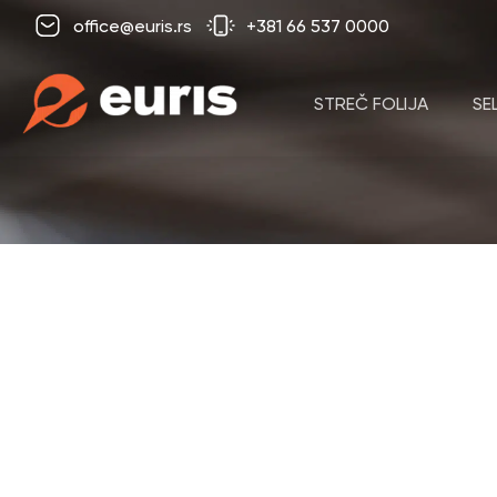
office@euris.rs
+381 66 537 0000
STREČ FOLIJA
SE