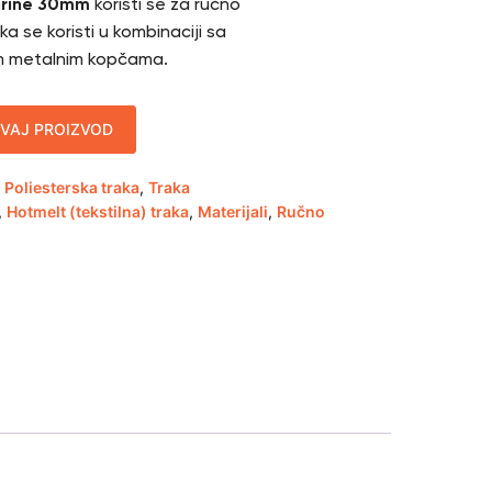
širine 30mm
koristi se za ručno
ka se koristi u kombinaciji sa
nim metalnim kopčama.
OVAJ PROIZVOD
,
Poliesterska traka
,
Traka
,
Hotmelt (tekstilna) traka
,
Materijali
,
Ručno