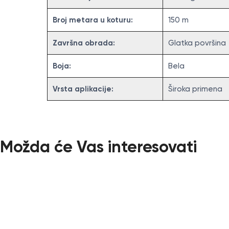
Broj metara u koturu:
150 m
Završna obrada:
Glatka površina
Boja:
Bela
Vrsta aplikacije:
Široka primena
Možda će Vas interesovati