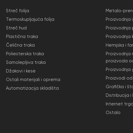
Streč folija
Metalo-prera
Termoskupljajuća folija
Proizvodnja 
Streč hud
Proizvodnja 
Plastična traka
Proizvodnja 
Čelična traka
Hemijska i f
Poliesterska traka
Proizvodnja 
proizvoda o
Samolepljiva traka
Proizvodnja
Džakovi i kese
Proizvodi od 
Ostali materijali i oprema
Grafička i št
Automatizacija skladišta
Distribucija i
Internet trg
Ostalo