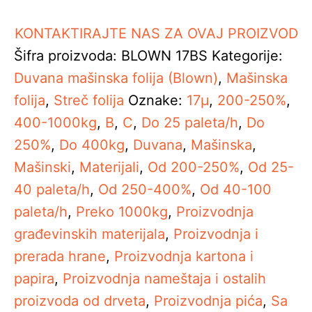
KONTAKTIRAJTE NAS ZA OVAJ PROIZVOD
Šifra proizvoda:
BLOWN 17BS
Kategorije:
Duvana mašinska folija (Blown)
,
Mašinska
folija
,
Streč folija
Oznake:
17µ
,
200-250%
,
400-1000kg
,
B
,
C
,
Do 25 paleta/h
,
Do
250%
,
Do 400kg
,
Duvana
,
Mašinska
,
Mašinski
,
Materijali
,
Od 200-250%
,
Od 25-
40 paleta/h
,
Od 250-400%
,
Od 40-100
paleta/h
,
Preko 1000kg
,
Proizvodnja
građevinskih materijala
,
Proizvodnja i
prerada hrane
,
Proizvodnja kartona i
papira
,
Proizvodnja nameštaja i ostalih
proizvoda od drveta
,
Proizvodnja pića
,
Sa