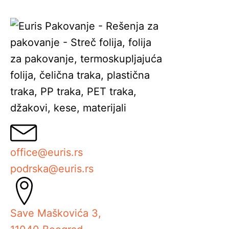
office@euris.rs
podrska@euris.rs
Save Maškovića 3,