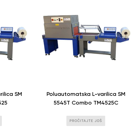
ilica SM
Poluautomatska L-varilica SM
525
5545T Combo TM4525C
PROČITAJTE JOŠ