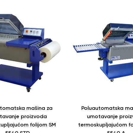
utomatska mašina za
Poluautomatska ma
tavanje proizvoda
umotavanje proi
upljajućom folijom SM
termoskupljajućom fo
5540 STD
5540 A