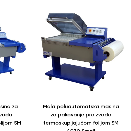
šina za
Mala poluautomatska mašina
zvoda
za pakovanje proizvoda
lijom SM
termoskupljajućom folijom SM
4030 Small