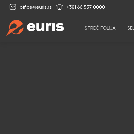
office@euris.rs
+381 66 537 0000
STREČ FOLIJA
SE