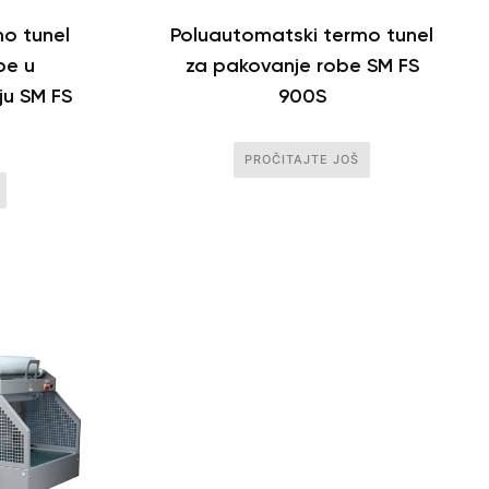
o tunel
Poluautomatski termo tunel
be u
za pakovanje robe SM FS
ju SM FS
900S
PROČITAJTE JOŠ