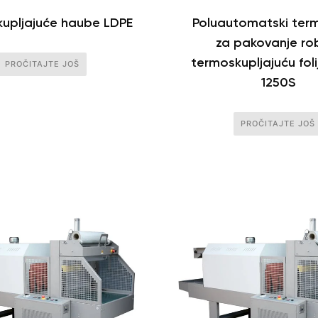
upljajuće haube LDPE
Poluautomatski term
za pakovanje ro
termoskupljajuću foli
PROČITAJTE JOŠ
1250S
PROČITAJTE JOŠ