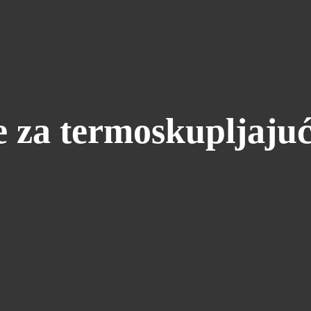
 za termoskupljajuće