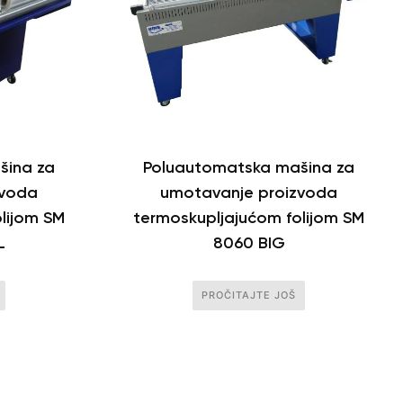
šina za
Poluautomatska mašina za
zvoda
umotavanje proizvoda
lijom SM
termoskupljajućom folijom SM
L
8060 BIG
PROČITAJTE JOŠ