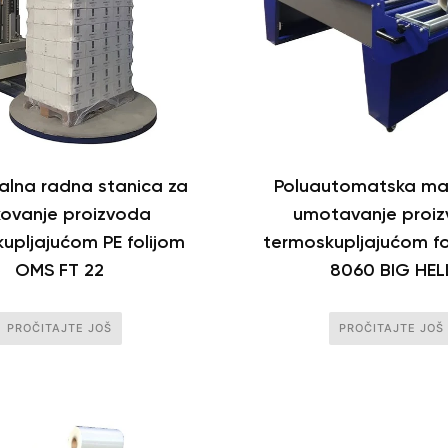
lna radna stanica za
Poluautomatska ma
ovanje proizvoda
umotavanje proi
upljajućom PE folijom
termoskupljajućom fo
OMS FT 22
8060 BIG HEL
PROČITAJTE JOŠ
PROČITAJTE JOŠ