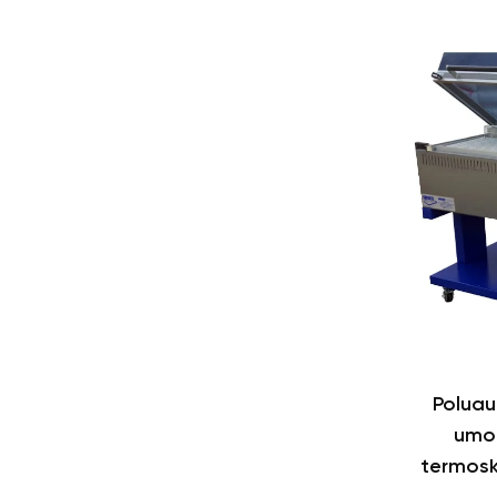
Polua
umo
termosk