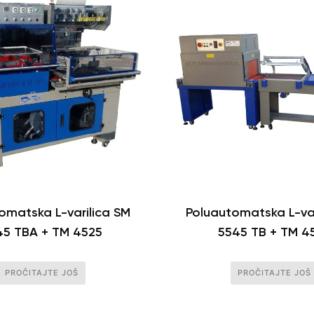
omatska L-varilica SM
Poluautomatska L-var
45 TBA + TM 4525
5545 TB + TM 4
PROČITAJTE JOŠ
PROČITAJTE JOŠ