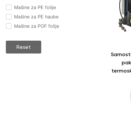
Vrsta mašine
Mašine za PE folije
Mašine za PE haube
Mašine za POF folije
Reset
Samosta
pak
termosk