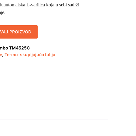
oluautomatska L-varilica koja u sebi sadrži
je.
OVAJ PROIZVOD
ombo TM4525C
je
,
Termo-skupljajuća folija