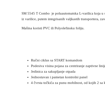
SM 5545 T Combo je poluautomatska L-varilica koja u seb
iz varilice, putem integrisanih valjkastih transportera, z
Mašina koristi PVC ili Polyolefinsku foliju.
Karakteristike
Ručni ciklus sa START komandom
Podesiva visina pojasa za centriranje zaptivne linij
Jedinica za sakupljanje otpada
Jednostavan i pametan kontrolni panel
4 čvrsta točkića za punu mobilnost, od kojih 2 sa
Specifikacija