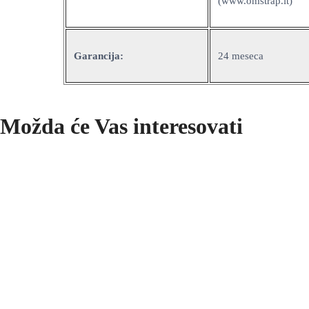
(www.omstrap.it)
Garancija:
24 meseca
Možda će Vas interesovati