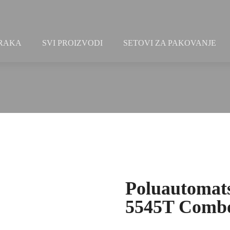
TRAKA
SVI PROIZVODI
SETOVI ZA PAKOVANJE
Poluautomats
5545T Comb