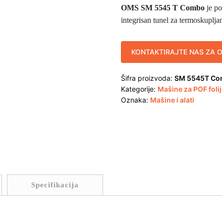
OMS SM 5545 T Combo
je p
integrisan tunel za termoskupljan
KONTAKTIRAJTE NAS ZA 
Šifra proizvoda:
SM 5545T C
Kategorije:
Mašine za POF foli
Oznaka:
Mašine i alati
Specifikacija