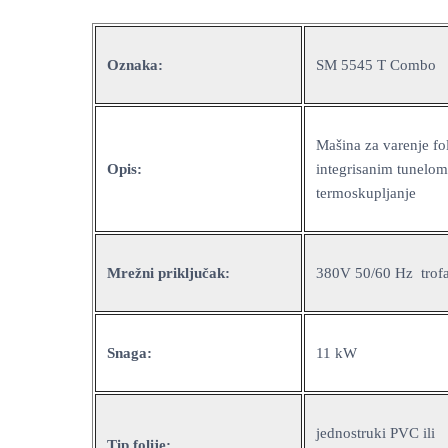
Oznaka:
SM 5545 T Combo
Mašina za varenje fol
Opis:
integrisanim tunelom
termoskupljanje
Mrežni priključak:
380V 50/60 Hz trof
Snaga:
11 kW
jednostruki PVC ili
Tip folije: