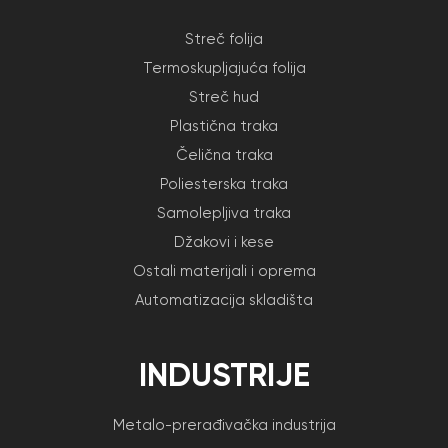
Streč folija
Termoskupljajuća folija
Streč hud
Plastična traka
Čelična traka
Poliesterska traka
Samolepljiva traka
Džakovi i kese
Ostali materijali i oprema
Automatizacija skladišta
INDUSTRIJE
Metalo-prerađivačka industrija