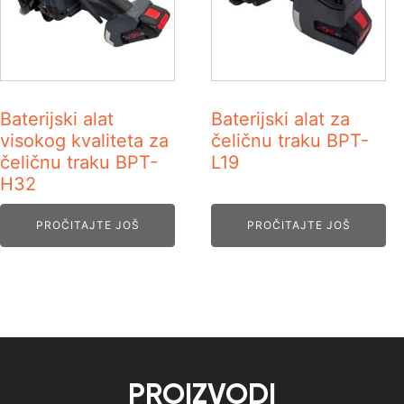
Baterijski alat
Baterijski alat za
visokog kvaliteta za
čeličnu traku BPT-
čeličnu traku BPT-
L19
H32
PROČITAJTE JOŠ
PROČITAJTE JOŠ
PROIZVODI