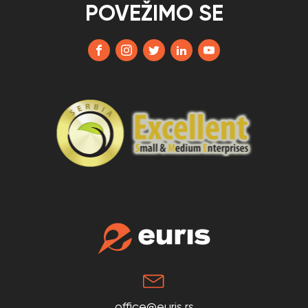
POVEŽIMO SE
office@euris.rs