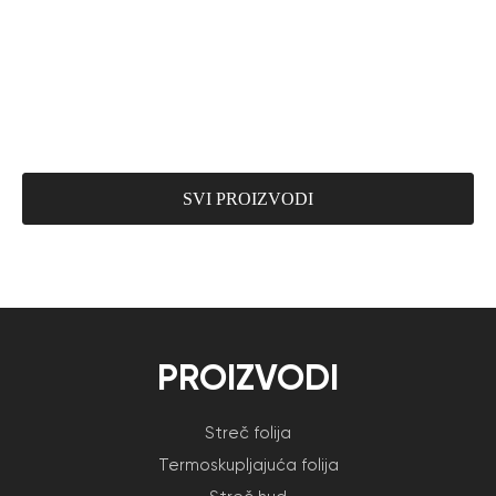
SVI PROIZVODI
PROIZVODI
Streč folija
Termoskupljajuća folija