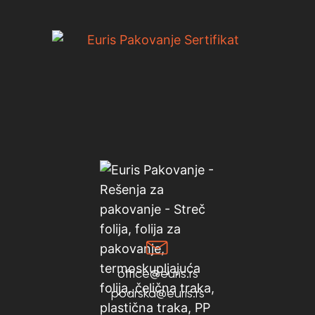
office@euris.rs
podrska@euris.rs