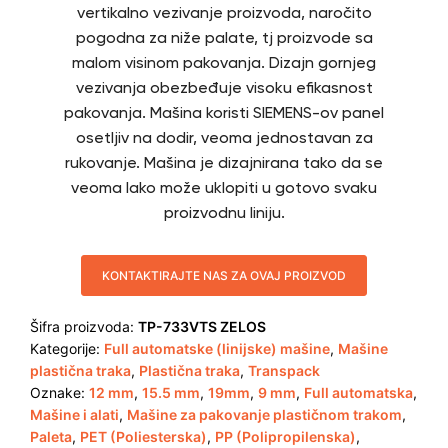
vertikalno vezivanje proizvoda, naročito
pogodna za niže palate, tj proizvode sa
malom visinom pakovanja. Dizajn gornjeg
vezivanja obezbeđuje visoku efikasnost
pakovanja. Mašina koristi SIEMENS-ov panel
osetljiv na dodir, veoma jednostavan za
rukovanje. Mašina je dizajnirana tako da se
veoma lako može uklopiti u gotovo svaku
proizvodnu liniju.
KONTAKTIRAJTE NAS ZA OVAJ PROIZVOD
Šifra proizvoda:
TP-733VTS ZELOS
Kategorije:
Full automatske (linijske) mašine
,
Mašine
plastična traka
,
Plastična traka
,
Transpack
Oznake:
12 mm
,
15.5 mm
,
19mm
,
9 mm
,
Full automatska
,
Mašine i alati
,
Mašine za pakovanje plastičnom trakom
,
Paleta
,
PET (Poliesterska)
,
PP (Polipropilenska)
,