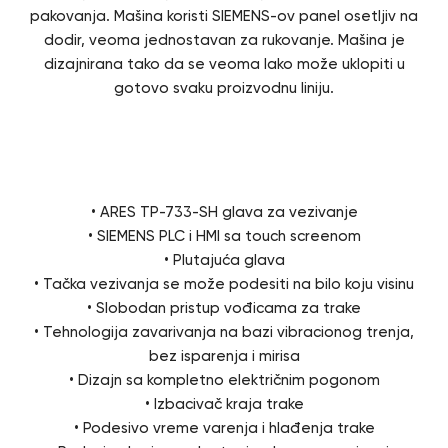
pakovanja. Mašina koristi SIEMENS-ov panel osetljiv na
dodir, veoma jednostavan za rukovanje. Mašina je
dizajnirana tako da se veoma lako može uklopiti u
gotovo svaku proizvodnu liniju.
Karakteristike
• ARES TP-733-SH glava za vezivanje
• SIEMENS PLC i HMI sa touch screenom
• Plutajuća glava
• Tačka vezivanja se može podesiti na bilo koju visinu
• Slobodan pristup vođicama za trake
• Tehnologija zavarivanja na bazi vibracionog trenja,
bez isparenja i mirisa
• Dizajn sa kompletno električnim pogonom
• Izbacivač kraja trake
• Podesivo vreme varenja i hlađenja trake