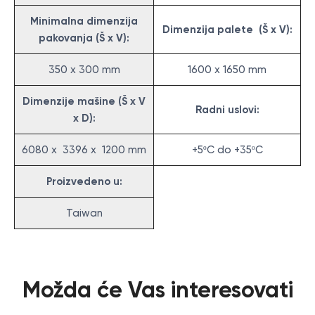
Minimalna dimenzija
Dimenzija palete (Š x V):
pakovanja (Š x V):
350 x 300 mm
1600 x 1650 mm
Dimenzije mašine (Š x V
Radni uslovi:
x D):
6080 x 3396 x 1200 mm
+5ºC do +35ºC
Proizvedeno u:
Taiwan
Možda će Vas interesovati