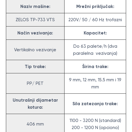
Naziv mašine:
Mrežni priključak:
ZELOS TP-733 VTS
220V/ 50 / 60 Hz trofazni
Način vezivanja:
Kapacitet:
Do 63 palete/h (dva
Vertikalno vezivanje
paralelna vezivanja)
Tip trake:
Širina trake:
9 mm, 12 mm, 15.5 mm i 19
PP/ PET
mm
Unutrašnji dijametar
Sila zatezanja trake:
kotura:
1100 - 3200 N (standard)
406 mm
200 - 1200 N (opciono)