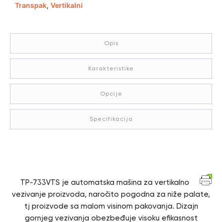
Transpak
,
Vertikalni
Opis
Karakteristike
Opcije
Specifikacija
Opis
TP-733VTS je automatska mašina za vertikalno
vezivanje proizvoda, naročito pogodna za niže palate,
tj proizvode sa malom visinom pakovanja. Dizajn
gornjeg vezivanja obezbeđuje visoku efikasnost