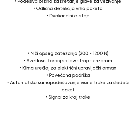
• Podesiva brzina za kretanje glave za vezivanje
• Odlična detekcija vrha paketa
• Dvokanalni e-stop
Opcije
• Niži opseg zatezanja (200 - 1200 N)
• Svetlosni toranj sa low strap senzorom
• Klima uređaj za električni upravljački orman
• Povećana podrška
• Automatsko samopodešavanje visine trake za sledeći
paket
• Signal za kraj trake
Specifikacija