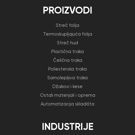
PROIZVODI
Streč folija
Termoskupljajuća folija
Streč hud
Plastična traka
Čelična traka
Poliesterska traka
Samolepljiva traka
Džakovi i kese
Ostali materijali i oprema
Automatizacija skladišta
INDUSTRIJE