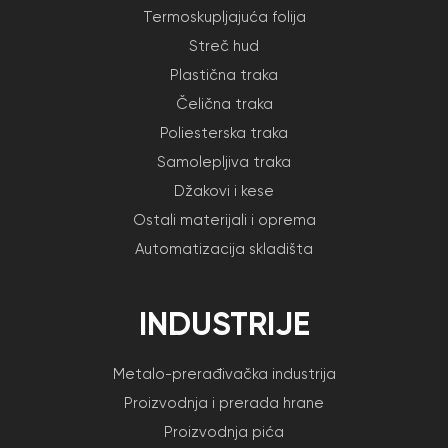
Termoskupljajuća folija
Streč hud
Plastična traka
Čelična traka
Poliesterska traka
Samolepljiva traka
Džakovi i kese
Ostali materijali i oprema
Automatizacija skladišta
INDUSTRIJE
Metalo-prerađivačka industrija
Proizvodnja i prerada hrane
Proizvodnja pića