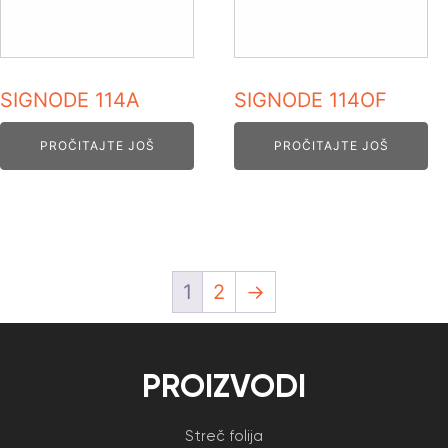
SIGNODE 114A
SIGNODE 114OF
PROČITAJTE JOŠ
PROČITAJTE JOŠ
1
2
→
PROIZVODI
Streč folija