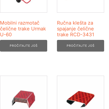
Mobilni razmotač
Ručna klešta za
čelične trake Urmak
spajanje čelične
U-60
trake RCD-3431
PROČITAJTE JOŠ
PROČITAJTE JOŠ