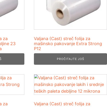
ja za
Valjana (Cast) streč folija za
ljine 23
mašinsko pakovanje Extra Strong
a
P12
Š
PROČITAJTE JOŠ
ja za
Valjana (Cast) streč folija za