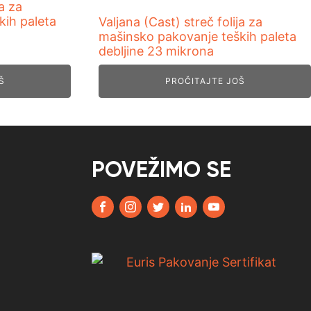
ja za
kih paleta
Valjana (Cast) streč folija za
mašinsko pakovanje teških paleta
debljine 23 mikrona
Š
PROČITAJTE JOŠ
POVEŽIMO SE