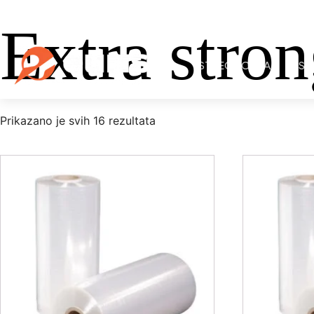
office@euris.rs
+381 66 537 0000
Extra stro
STREČ FOLIJA
SE
Prikazano je svih 16 rezultata