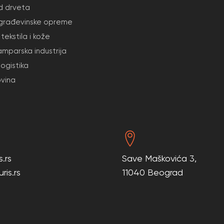
d drveta
 građevinske opreme
tekstila i kože
amparska industrija
 logistika
ovina
.rs
Save Maškovića 3,
is.rs
11040 Beograd