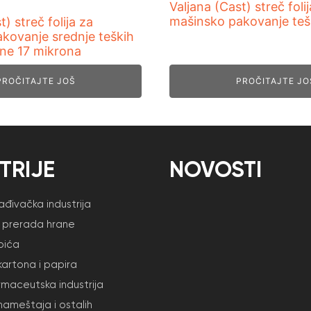
Valjana (Cast) streč foli
mašinsko pakovanje teš
t) streč folija za
kovanje srednje teških
ine 17 mikrona
PROČITAJTE JOŠ
PROČITAJTE JO
TRIJE
NOVOSTI
đivačka industrija
i prerada hrane
pića
kartona i papira
armaceutska industrija
nameštaja i ostalih