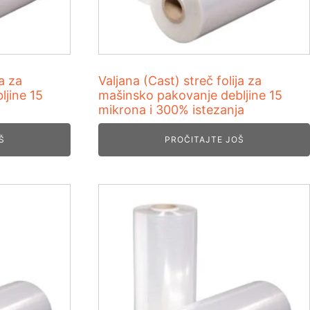
ja za
Valjana (Cast) streč folija za
jine 15
mašinsko pakovanje debljine 15
mikrona i 300% istezanja
Š
PROČITAJTE JOŠ