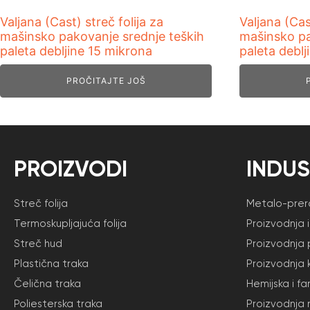
Valjana (Cast) streč folija za
Valjana (Cas
mašinsko pakovanje srednje teških
mašinsko pa
paleta debljine 15 mikrona
paleta deblj
PROČITAJTE JOŠ
PROIZVODI
INDUS
Streč folija
Metalo-prera
Termoskupljajuća folija
Proizvodnja 
Streč hud
Proizvodnja 
Plastična traka
Proizvodnja 
Čelična traka
Hemijska i f
Poliesterska traka
Proizvodnja 