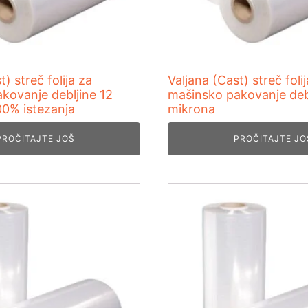
t) streč folija za
Valjana (Cast) streč foli
kovanje debljine 12
mašinsko pakovanje debl
00% istezanja
mikrona
PROČITAJTE JOŠ
PROČITAJTE JO