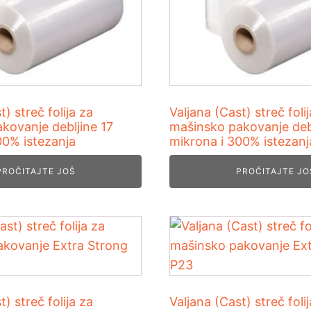
t) streč folija za
Valjana (Cast) streč foli
kovanje debljine 17
mašinsko pakovanje deb
00% istezanja
mikrona i 300% istezanj
PROČITAJTE JOŠ
PROČITAJTE JO
t) streč folija za
Valjana (Cast) streč foli