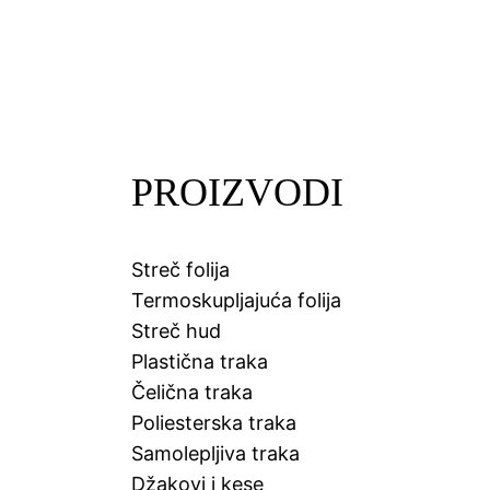
PROIZVODI
Streč folija
Termoskupljajuća folija
Streč hud
Plastična traka
Čelična traka
Poliesterska traka
Samolepljiva traka
Džakovi i kese