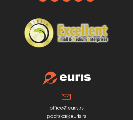
office@euris.rs
podrska@euris.rs