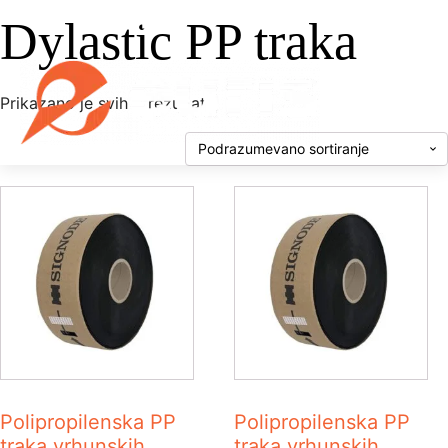
Dylastic PP traka
Prikazano je svih 3 rezultata
Polipropilenska PP
Polipropilenska PP
traka vrhunskih
traka vrhunskih