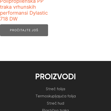
Polipropilenska PP
traka vrhunskih
performansi Dylastic
718 DW
PROČITAJTE JOŠ
PROIZVODI
Streč folija
Termoskupljajuća folija
Streč hud
Plastična traka