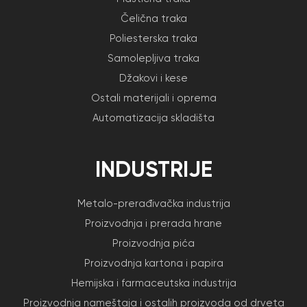
Čelična traka
Poliesterska traka
Samolepljiva traka
Džakovi i kese
Ostali materijali i oprema
Automatizacija skladišta
INDUSTRIJE
Metalo-prerađivačka industrija
Proizvodnja i prerada hrane
Proizvodnja pića
Proizvodnja kartona i papira
Hemijska i farmaceutska industrija
Proizvodnja nameštaja i ostalih proizvoda od drveta