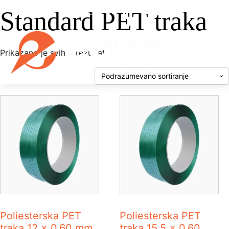
Standard PET traka
Prikazano je svih 9 rezultata
Poliesterska PET
Poliesterska PET
traka 12 x 0,60 mm
traka 15,5 x 0,60