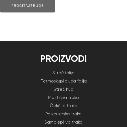
PROČITAJTE JOŠ
PROIZVODI
Streč folija
Termoskupljajuća folija
Streč hud
Plastična traka
Čelična traka
Poliesterska traka
Samolepljiva traka