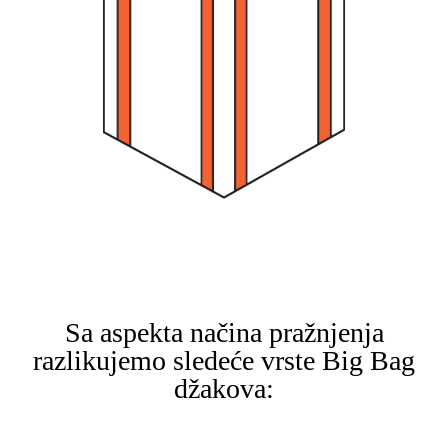
Sa aspekta načina pražnjenja
razlikujemo sledeće vrste Big Bag
džakova: