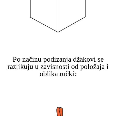
Po načinu podizanja džakovi se
razlikuju u zavisnosti od položaja i
oblika ručki: