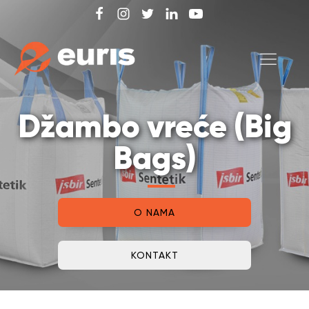
Džambo vreće (Big
Bags)
O NAMA
KONTAKT