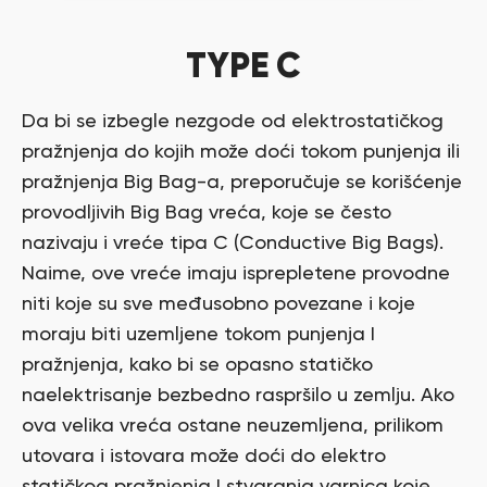
TYPE C
Da bi se izbegle nezgode od elektrostatičkog
pražnjenja do kojih može doći tokom punjenja ili
pražnjenja Big Bag-a, preporučuje se korišćenje
provodljivih Big Bag vreća, koje se često
nazivaju i vreće tipa C (Conductive Big Bags).
Naime, ove vreće imaju isprepletene provodne
niti koje su sve međusobno povezane i koje
moraju biti uzemljene tokom punjenja I
pražnjenja, kako bi se opasno statičko
naelektrisanje bezbedno raspršilo u zemlju. Ako
ova velika vreća ostane neuzemljena, prilikom
utovara i istovara može doći do elektro
statičkog pražnjenja I stvaranja varnica koje