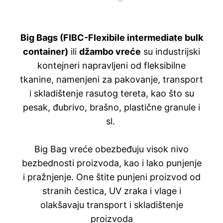
Big Bags (FIBC-Flexibile intermediate bulk
container)
ili
džambo vreće
su industrijski
kontejneri napravljeni od fleksibilne
tkanine, namenjeni za pakovanje, transport
i skladištenje rasutog tereta, kao što su
pesak, đubrivo, brašno, plastične granule i
sl.
Big Bag vreće obezbeđuju visok nivo
bezbednosti proizvoda, kao i lako punjenje
i pražnjenje. One štite punjeni proizvod od
stranih čestica, UV zraka i vlage i
olakšavaju transport i skladištenje
proizvoda