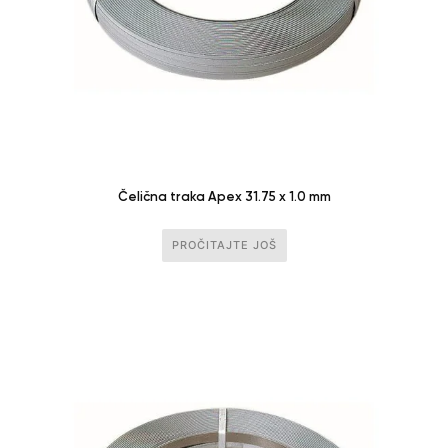
Čelična traka Apex 31.75 x 1.0 mm
PROČITAJTE JOŠ