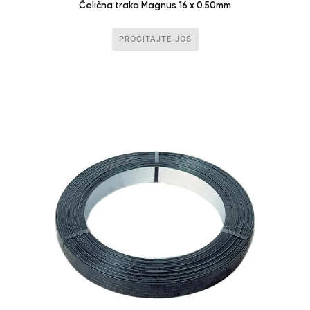
Čelična traka Magnus 16 x 0.50mm
PROČITAJTE JOŠ