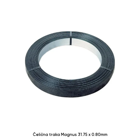
Čelična traka Magnus 31.75 x 0.80mm