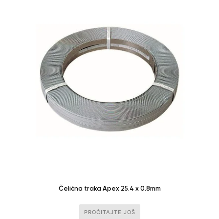
Čelična traka Apex 25.4 x 0.8mm
PROČITAJTE JOŠ