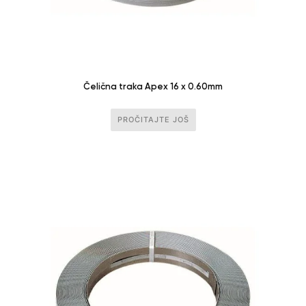
Čelična traka Apex 16 x 0.60mm
PROČITAJTE JOŠ