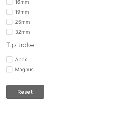
16mm
19mm
25mm
32mm
Tip trake
Tip trake
Apex
Magnus
Reset