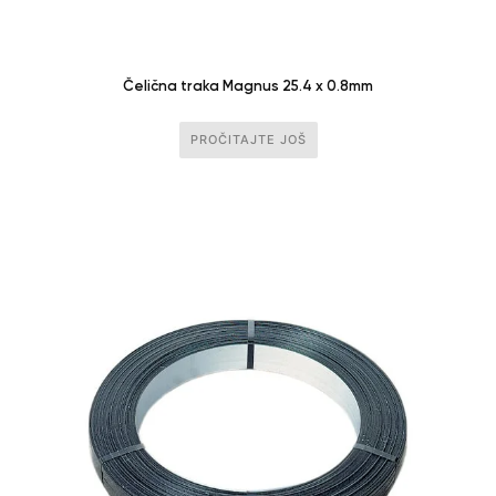
Čelična traka Magnus 25.4 x 0.8mm
PROČITAJTE JOŠ